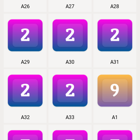
A26
A27
A28
A29
A30
A31
A32
A33
A1