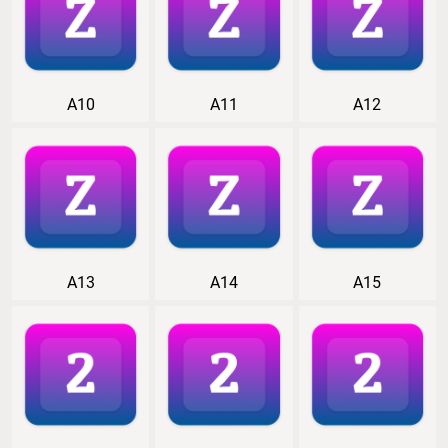
A10
A11
A12
A13
A14
A15