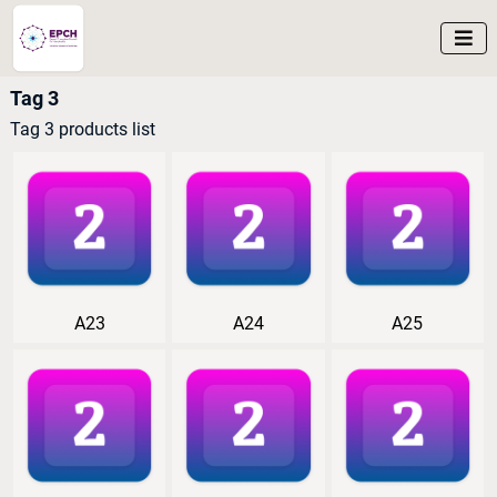

Tag 3
Tag 3 products list
A23
A24
A25