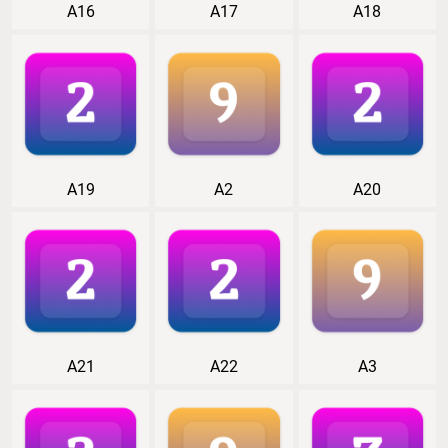
A16
A17
A18
A19
A2
A20
A21
A22
A3