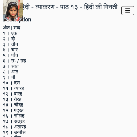
हिंदी - व्याकरण - पाठ १३ - हिंदी की गिनती

Description
अंक | शब्द
१ । एक
२ । दो
३ । तीन
४ । चार
५ । पाँच
६ । छः / छह
७ । सात
८ । आठ
९ । नौ
१० । दस
११ । ग्यारह
१२ । बारह
१३ । तेरह
१४ । चौदह
१५ । पंद्रह
१६ । सोलह
१७ । सत्रह
१८ । अठारह
१९ । उन्नीस